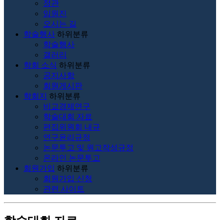
정관
임원진
오시는 길
학술행사
하위분류
학술행사
갤러리
학회 소식
하위분류
공지사항
회원게시판
학회지
하위분류
비교경제연구
학술대회 자료
편집위원회 내규
연구윤리규정
논문투고 및 원고작성규정
온라인 논문투고
회원가입
하위분류
회원가입 신청
관련 사이트