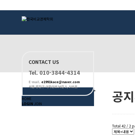
하위분류
하위분류
하위분류
CONTACT US
Tel. 010-3844-4314
E-mail.
e1991kace@naver.com
서울 광진구 아차산로36길 5, 505호
공지
HOME
LOGIN
JOIN
Total 42 /
2 p