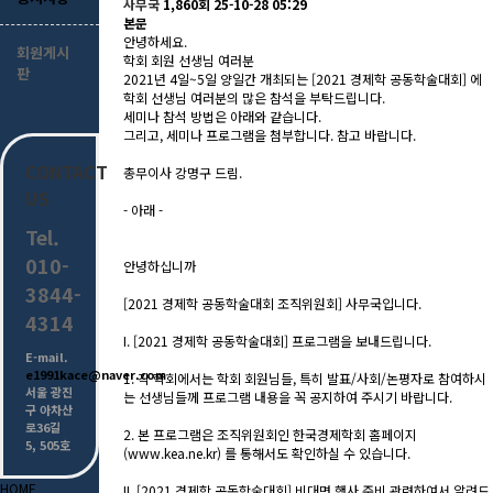
사무국
1,860회
25-10-28 05:29
본문
안녕하세요.
회원게시
학회 회원 선생님 여러분
판
2021년 4일~5일 양일간 개최되는 [2021 경제학 공동학술대회] 에
학회 선생님 여러분의 많은 참석을 부탁드립니다.
세미나 참석 방법은 아래와 같습니다.
그리고, 세미나 프로그램을 첨부합니다. 참고 바랍니다.
CONTACT
총무이사 강명구 드림.
US
- 아래 -
Tel.
010-
안녕하십니까
3844-
[2021 경제학 공동학술대회 조직위원회] 사무국입니다.
4314
I. [2021 경제학 공동학술대회] 프로그램을 보내드립니다.
E-mail.
e1991kace@naver.com
1. 각 학회에서는 학회 회원님들, 특히 발표/사회/논평자로 참여하시
서울 광진
는 선생님들께 프로그램 내용을 꼭 공지하여 주시기 바랍니다.
구 아차산
로36길
2. 본 프로그램은 조직위원회인 한국경제학회 홈페이지
5, 505호
(
www.kea.ne.kr
) 를 통해서도 확인하실 수 있습니다.
HOME
II. [2021 경제학 공동학술대회] 비대면 행사 준비 관련하여서 알려드