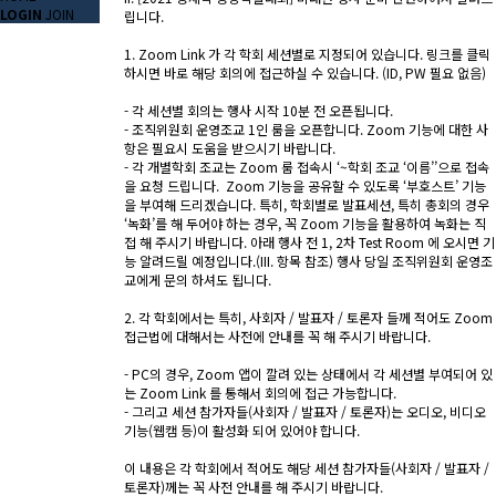
LOGIN
JOIN
립니다.
1. Zoom Link 가 각 학회 세션별로 지정되어 있습니다. 링크를 클릭
하시면 바로 해당 회의에 접근하실 수 있습니다. (ID, PW 필요 없음)
- 각 세션별 회의는 행사 시작 10분 전 오픈됩니다.
- 조직위원회 운영조교 1인 룸을 오픈합니다. Zoom 기능에 대한 사
항은 필요시 도움을 받으시기 바랍니다.
- 각 개별학회 조교는 Zoom 룸 접속시 ‘~학회 조교 ‘이름’’으로 접속
을 요청 드립니다. Zoom 기능을 공유할 수 있도록 ‘부호스트’ 기능
을 부여해 드리겠습니다. 특히, 학회별로 발표세션, 특히 총회의 경우
‘녹화’를 해 두어야 하는 경우, 꼭 Zoom 기능을 활용하여 녹화는 직
접 해 주시기 바랍니다. 아래 행사 전 1, 2차 Test Room 에 오시면 기
능 알려드릴 예정입니다.(III. 항목 참조) 행사 당일 조직위원회 운영조
교에게 문의 하셔도 됩니다.
2. 각 학회에서는 특히, 사회자 / 발표자 / 토론자 들께 적어도 Zoom
접근법에 대해서는 사전에 안내를 꼭 해 주시기 바랍니다.
- PC의 경우, Zoom 앱이 깔려 있는 상태에서 각 세션별 부여되어 있
는 Zoom Link 를 통해서 회의에 접근 가능합니다.
- 그리고 세션 참가자들(사회자 / 발표자 / 토론자)는 오디오, 비디오
기능(웹캠 등)이 활성화 되어 있어야 합니다.
이 내용은 각 학회에서 적어도 해당 세션 참가자들(사회자 / 발표자 /
토론자)께는 꼭 사전 안내를 해 주시기 바랍니다.