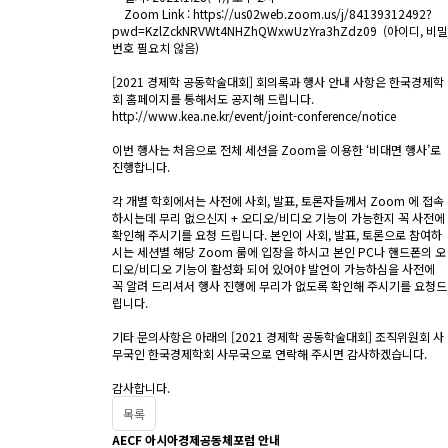
Zoom Link :
https://us02web.zoom.us/j/84139312492?
pwd=KzlZckNRVWt4NHZhQWxwUzYra3hZdz09
(아이디, 비밀
번호 필요치 않음)
[2021 경제학 공동학술대회] 회의록과 행사 안내 사항은 한국경제학
회 홈페이지를 통해서도 공지해 드립니다.
http://www.kea.ne.kr/event/joint-conference/notice
이번 행사는 처음으로 전체 세션을 Zoom을 이용한 ‘비대면 행사’로
진행합니다.
각 개별 학회에서는 사전에 사회, 발표, 토론자들께서 Zoom 에 접속
하시는데 무리 없으신지 + 오디오/비디오 기능이 가능한지 꼭 사전에
확인해 주시기를 요청 드립니다. 본인이 사회, 발표, 토론으로 참여하
시는 세션별 해당 Zoom 룸에 입장을 하시고 본인 PC나 핸드폰의 오
디오/비디오 기능이 활성화 되어 있어야 발언이 가능하심을 사전에
꼭 알려 드리셔서 행사 진행에 무리가 없도록 확인해 주시기를 요청드
립니다.
기타 문의사항은 아래의 [2021 경제학 공동학술대회] 조직위원회 사
무국인 한국경제학회 사무국으로 연락해 주시면 감사하겠습니다.
감사합니다.
목록
AECF 아시아경제공동체포럼 안내