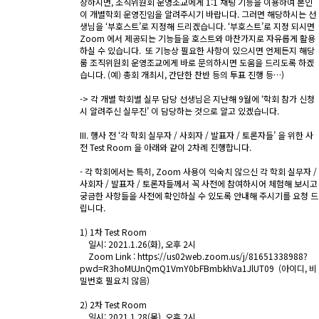
장하시면, 조직위원회 운영조교에게 1:1 채팅 기능을 이용하여 본인
이 개별학회 운영진임을 알려주시기 바랍니다. 그러면 해당하시는 선
생님을 ‘부호스트’로 지정해 드리겠습니다. ‘부호스트’로 지정 되시면
Zoom 에서 제공되는 기능들을 호스트와 마찬가지로 자유롭게 활용
하실 수 있습니다. 또 기능상 필요한 사항이 있으시면 언제든지 해당
룸 조직위원회 운영조교에게 바로 문의하시면 도움을 드리도록 하겠
습니다. (예) 총회 개최시, 간단한 찬반 등의 투표 진행 등…)
-> 각 개별 학회별 실무 담당 선생님은 지난해 9월에 ‘학회 참가 신청
시 알려주신 실무진’ 이 담당하는 것으로 알고 있겠습니다.
III. 행사 전 ‘각 학회 실무자 / 사회자 / 발표자 / 토론자들’ 을 위한 사
전 Test Room 을 아래와 같이 2차례 진행합니다.
- 각 학회에서는 특히, Zoom 사용이 익숙치 않으신 각 학회 실무자 /
사회자 / 발표자 / 토론자들께서 꼭 사전에 참여하시어 체험해 보시고
궁금한 사항들을 사전에 확인하실 수 있도록 안내해 주시기를 요청 드
립니다.
1) 1차 Test Room
일시: 2021.1.26(화), 오후 2시
Zoom Link :
https://us02web.zoom.us/j/81651338988?
pwd=R3hoMUJnQmQ1VmY0bFBmbkhVa1JlUT09
(아이디, 비
밀번호 필요치 않음)
2) 2차 Test Room
일시: 2021.1.28(목), 오후 2시