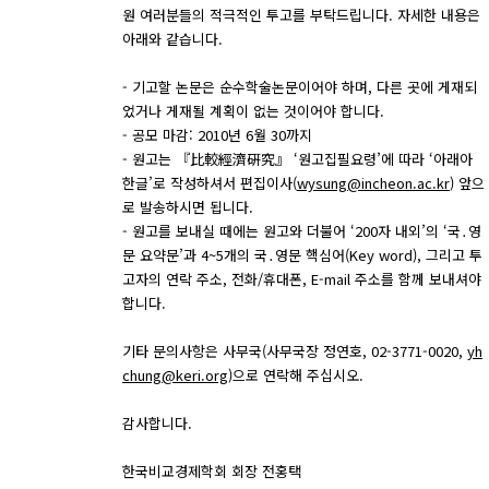
원 여러분들의 적극적인 투고를 부탁드립니다. 자세한 내용은
아래와 같습니다.
- 기고할 논문은 순수학술논문이어야 하며, 다른 곳에 게재되
었거나 게재될 계획이 없는 것이어야 합니다.
- 공모 마감: 2010년 6월 30까지
- 원고는 『比較經濟硏究』 ‘원고집필요령’에 따라 ‘아래아
한글’로 작성하셔서 편집이사(
wysung@incheon.ac.kr
) 앞으
로 발송하시면 됩니다.
- 원고를 보내실 때에는 원고와 더불어 ‘200자 내외’의 ‘국․영
문 요약문’과 4~5개의 국․영문 핵심어(Key word), 그리고 투
고자의 연락 주소, 전화/휴대폰, E-mail 주소를 함께 보내셔야
합니다.
기타 문의사항은 사무국(사무국장 정연호, 02-3771-0020,
yh
chung@keri.org
)으로 연락해 주십시오.
감사합니다.
한국비교경제학회 회장 전홍택