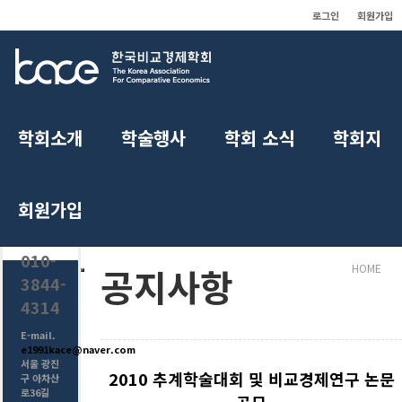
로그인
회원가입
학회소개
학술행사
학회 소식
학회지
공지사항
CONTACT
US
회원가입
Tel.
010-
공지사항
HOME
3844-
4314
E-mail.
e1991kace@naver.com
서울 광진
2010 추계학술대회 및 비교경제연구 논문
구 아차산
로36길